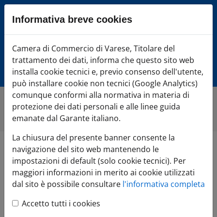
Sezione salto blocchi
Informativa breve cookies
Vai al sezione Percorso briciole di pane
Vai al Contenuto principale della pagina
Camera di Commercio di Varese, Titolare del
Camera di Commercio Varese
Vai alla sezione dedicata alle informazioni correlate v
trattamento dei dati, informa che questo sito web
Vai al footer
installa cookie tecnici e, previo consenso dell'utente,
può installare cookie non tecnici (Google Analytics)
comunque conformi alla normativa in materia di
protezione dei dati personali e alle linee guida
Promovarese
»
Ville Ponti
emanate dal Garante italiano.
La chiusura del presente banner consente la
navigazione del sito web mantenendo le
Ville Ponti
impostazioni di default (solo cookie tecnici). Per
maggiori informazioni in merito ai cookie utilizzati
dal sito è possibile consultare
l'informativa completa
Centro Congressi Ville Ponti
piazza Litta, 2 - 21100 Varese
Accetto tutti i cookies
tel. +39 0332 239130