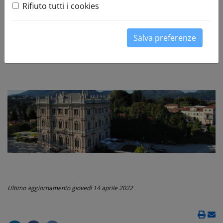
Rifiuto tutti i cookies
villeponti@va.camcom.it
www.villeponti.it
Salva preferenze
Orari di apertura:
da lunedì a venerdì dalle 9.00 alle
13.00 e dalle 13.30 alle 17.30
Ultimo aggiornamento
giovedì 14 aprile 2022