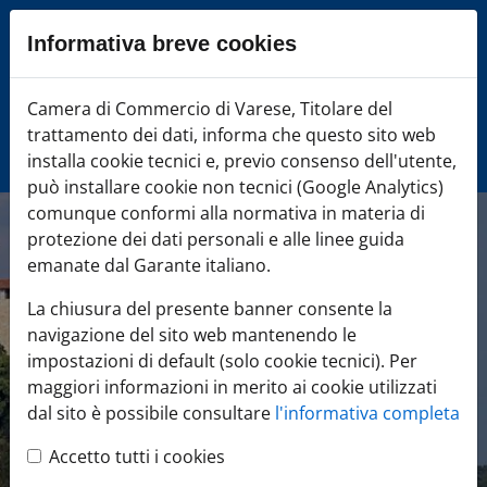
Sezione salto blocchi
Informativa breve cookies
Slide primo piano
Articoli in evidenza
Camera di Commercio di Varese, Titolare del
Camera di Comme
Ultime notizie
trattamento dei dati, informa che questo sito web
Servizi online
installa cookie tecnici e, previo consenso dell'utente,
Aree tematiche
può installare cookie non tecnici (Google Analytics)
Area banner
Slider
comunque conformi alla normativa in materia di
Footer
protezione dei dati personali e alle linee guida
emanate dal Garante italiano.
La chiusura del presente banner consente la
navigazione del sito web mantenendo le
Agrivarese torna in riva al
impostazioni di default (solo cookie tecnici). Per
lago ad Angera: aperte le
maggiori informazioni in merito ai cookie utilizzati
candidature
dal sito è possibile consultare
l'informativa completa
11 ottobre 2026
- Agrivarese torna sul lago
Accetto tutti i cookies
Maggiore ad Angera: iscrizioni aperte per gli