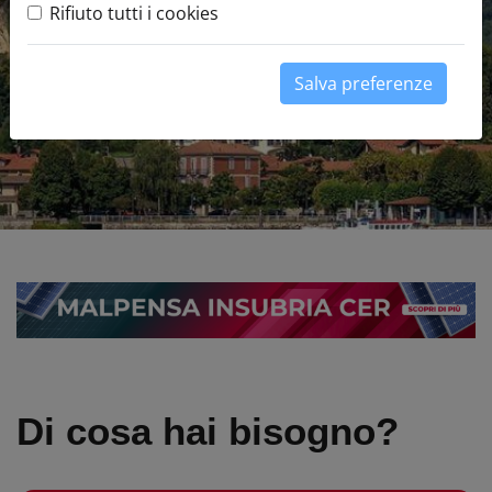
espositori
Rifiuto tutti i cookies
LEGGI TUTTO
Salva preferenze
Di cosa hai bisogno?