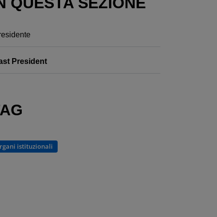
N QUESTA SEZIONE
residente
ast President
TAG
rgani istituzionali