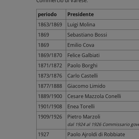
Commercio di Varese.
periodo
Presidente
1863/1869
Luigi Molina
1869
Sebastiano Bossi
1869
Emilio Cova
1869/1870
Felice Galbiati
1871/1872
Paolo Borghi
1873/1876
Carlo Castelli
1877/1888
Giacomo Limido
1889/1900
Cesare Mazzola Conelli
1901/1908
Enea Torelli
1909/1926
Pietro Marzoli
dal 1924 al 1926 Commissario gov
1927
Paolo Ajroldi di Robbiate