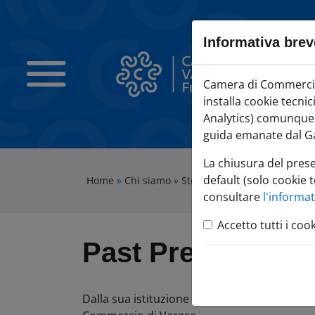
Sezione salto blocchi
Vai al sezione Percorso briciole di pane
Informativa brev
Vai al Contenuto principale della pagina
Vai alla sezione dedicata alle informazioni correlate v
Camera di Commercio Varese
Camera di Commercio 
Vai al footer
installa cookie tecni
Analytics) comunque c
guida emanate dal Ga
La chiusura del pres
default (solo cookie t
Home
»
Chi siamo
»
Storia
»
Past President
consultare
l'informa
Accetto tutti i coo
Past President
Dalla sua istituzione sono diversi gli impre