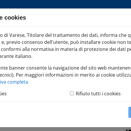
e cookies
ia TAG
di Varese, Titolare del trattamento dei dati, informa che 
Iscr
ci e, previo consenso dell'utente, può installare cookie non t
onformi alla normativa in materia di protezione dei dati per
rante italiano.
ente banner consente la navigazione del sito web mantenen
ecnici). Per maggiori informazioni in merito ai cookie utilizza
tiva completa
kies
Rifiuto tutti i cookies
nditori illuminati che hanno guidato Camera di