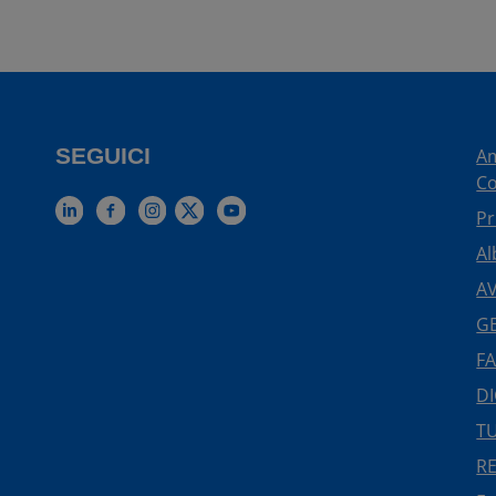
SEGUICI
Am
Co
Pr
Al
AV
GE
FA
DI
TU
R