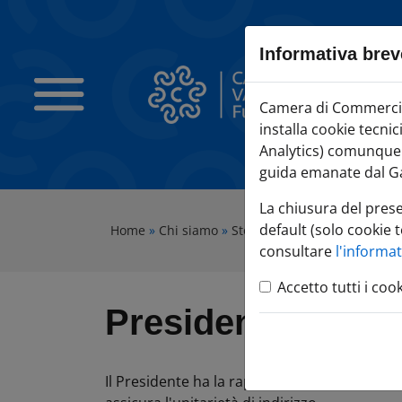
Sezione salto blocchi
Vai al sezione Percorso briciole di pane
Informativa brev
Vai al Contenuto principale della pagina
Vai alla sezione dedicata alle informazioni correlate v
Camera di Commercio Varese
Camera di Commercio 
Vai al footer
installa cookie tecni
Analytics) comunque c
guida emanate dal Ga
La chiusura del pres
default (solo cookie t
Home
»
Chi siamo
»
Storia
»
Presidente
consultare
l'informa
Accetto tutti i coo
Presidente
Il Presidente ha la rappresentanza legale e