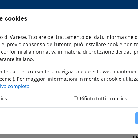
e cookies
ia TAG
di Varese, Titolare del trattamento dei dati, informa che 
Iscr
ci e, previo consenso dell'utente, può installare cookie non t
onformi alla normativa in materia di protezione dei dati per
rante italiano.
ente banner consente la navigazione del sito web mantenen
ecnici). Per maggiori informazioni in merito ai cookie utilizza
tiva completa
kies
Rifiuto tutti i cookies
 istituzionale di Camera di Commercio di Varese e ne