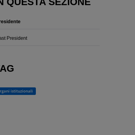
N QUESTA SEZIONE
residente
ast President
TAG
rgani istituzionali