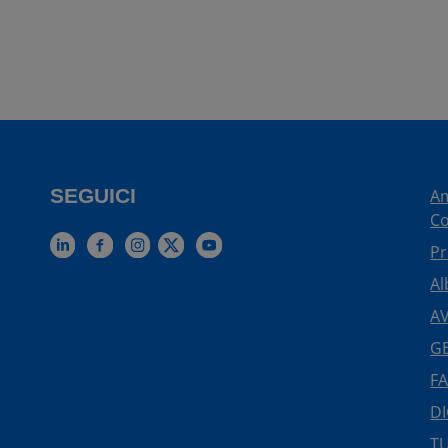
SEGUICI
Am
Co
Pr
Al
AV
GE
FA
DI
TU