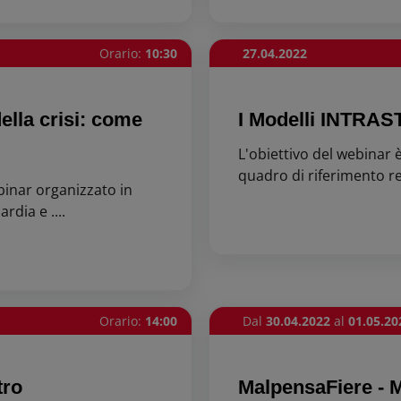
Orario:
10:30
27.04.2022
lla crisi: come
I Modelli INTRAST
L'obiettivo del webinar è
quadro di riferimento rela
inar organizzato in
dia e ....
Orario:
14:00
Dal
30.04.2022
al
01.05.20
tro
MalpensaFiere -