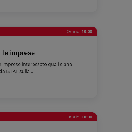
Orario:
10:00
 le imprese
lle imprese interessate quali siano i
 ISTAT sulla ....
Orario:
10:00