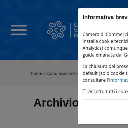
Sezione salto blocchi
Vai al sezione Percorso briciole di pane
Informativa brev
Vai al Contenuto principale della pagina
Vai alla sezione dedicata alle informazioni correlate v
Camera di Commercio Varese
Camera di Commercio 
Vai al footer
installa cookie tecni
Analytics) comunque c
guida emanate dal Ga
La chiusura del pres
default (solo cookie t
Home
»
Comunicazione
»
Agenda Eventi
»
Archivio
consultare
l'informa
Accetto tutti i coo
Archivio eventi