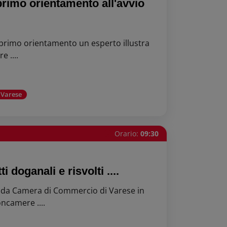
 primo orientamento all'avvio
 primo orientamento un esperto illustra
e ....
 Varese
Orario:
09:30
i doganali e risvolti ....
 da Camera di Commercio di Varese in
ncamere ....