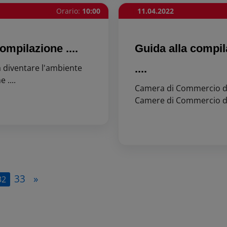
Orario:
10:00
11.04.2022
ompilazione ....
Guida alla compil
a diventare l'ambiente
....
 ....
Camera di Commercio di 
Camere di Commercio di 
33
»
32