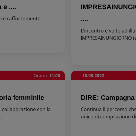
e ....
IMPRESAINUNGIOR
to e rafforzamento
....
L’incontro è volto ad ill
IMPRESAINUNGIORNO (art.
Orario:
11:00
10.05.2022
oria femminile
DIRE: Campagna 
 collaborazione con la
Continua il percorso ch
.
unico di compilazione di t