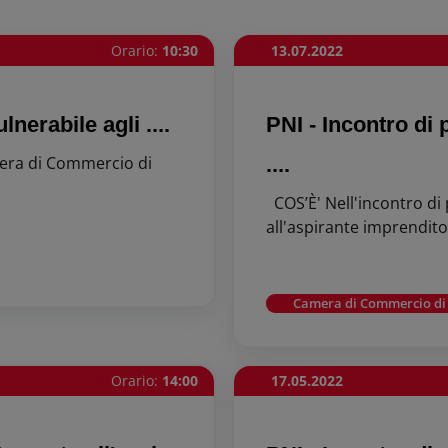
Orario:
10:30
13.07.2022
nerabile agli ....
PNI - Incontro di
mera di Commercio di
....
COS’È' Nell'incontro di
all'aspirante imprenditor
Camera di Commercio di
Orario:
14:00
17.05.2022