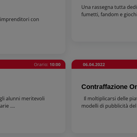
Una rassegna tutta dedic
fumetti, fandom e giochi 
 imprenditori con
Orario:
10:00
06.04.2022
Contraffazione Onl
li alunni meritevoli
Il moltiplicarsi delle p
rie ....
modelli di pubblicità del 