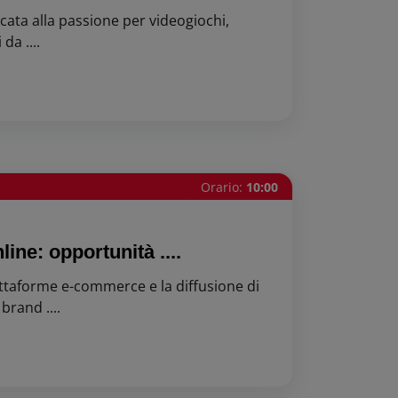
ata alla passione per videogiochi,
da ....
Orario:
10:00
ine: opportunità ....
iattaforme e-commerce e la diffusione di
brand ....