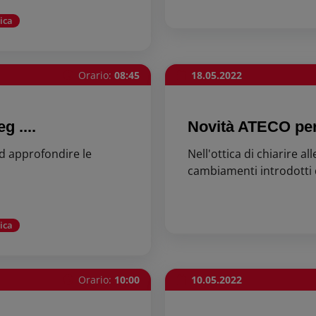
ica
Orario:
08:45
18.05.2022
g ....
Novità ATECO per
d approfondire le
Nell'ottica di chiarire a
cambiamenti introdotti da
ica
Orario:
10:00
10.05.2022