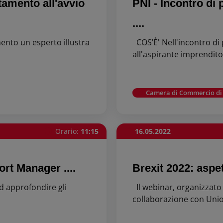
tamento all'avvio
PNI - Incontro di
....
ento un esperto illustra
COS’È' Nell'incontro di
all'aspirante imprenditor
Camera di Commercio di
Orario:
11:15
16.05.2022
ort Manager ....
Brexit 2022: aspett
d approfondire gli
Il webinar, organizzato
collaborazione con Unio