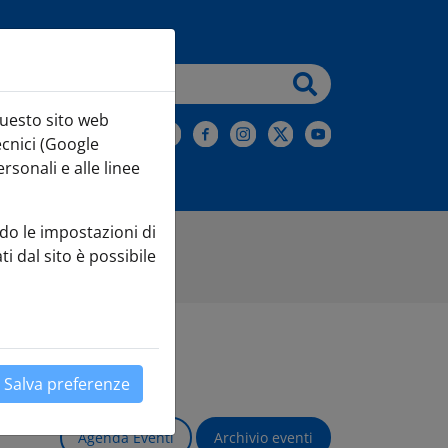
testo da cercare
questo sito web
iviti alla Newsletter
ecnici (Google
sonali e alle linee
do le impostazioni di
ti dal sito è possibile
Salva preferenze
Agenda Eventi
Archivio eventi