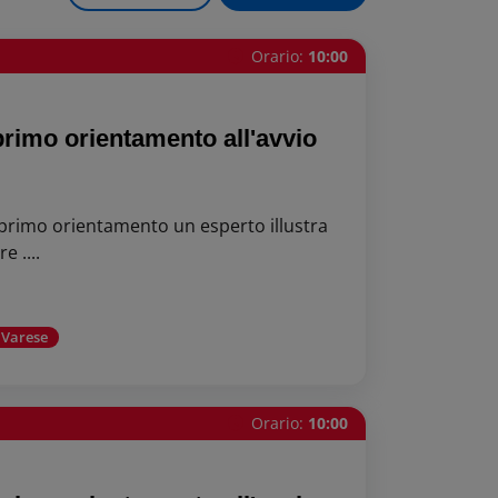
Orario:
10:00
 primo orientamento all'avvio
 primo orientamento un esperto illustra
e ....
 Varese
Orario:
10:00